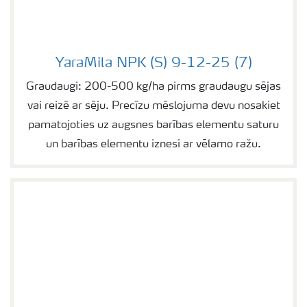
YaraMila NPK (S) 9-12-25 (7)
YaraMila NPK (S) 9-12-25 (7)
Graudaugi: 200-500 kg/ha pirms graudaugu sējas
vai reizē ar sēju. Precīzu mēslojuma devu nosakiet
pamatojoties uz augsnes barības elementu saturu
un barības elementu iznesi ar vēlamo ražu.