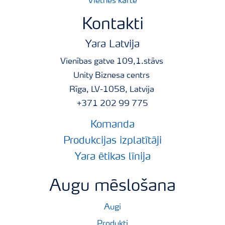
Vietnes karte
Kontakti
Yara Latvija
Vienības gatve 109,1.stāvs
Unity Biznesa centrs
Rīga, LV-1058, Latvija
+371 202 99 775
Komanda
Produkcijas izplatītāji
Yara ētikas līnija
Augu mēslošana
Augi
Produkti