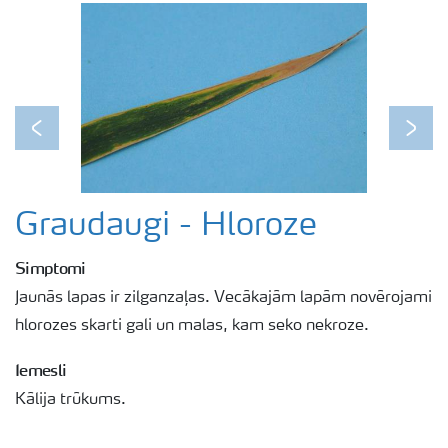
Previous
Next
Graudaugi - Hloroze
Simptomi
Jaunās lapas ir zilganzaļas. Vecākajām lapām novērojami
hlorozes skarti gali un malas, kam seko nekroze.
Iemesli
Kālija trūkums.