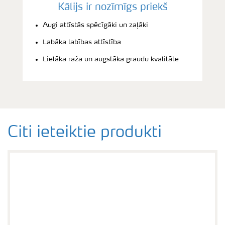
Kālijs ir nozīmīgs priekš
Augi attīstās spēcīgāki un zaļāki
Labāka labības attīstība
Lielāka raža un augstāka graudu kvalitāte
Citi ieteiktie produkti