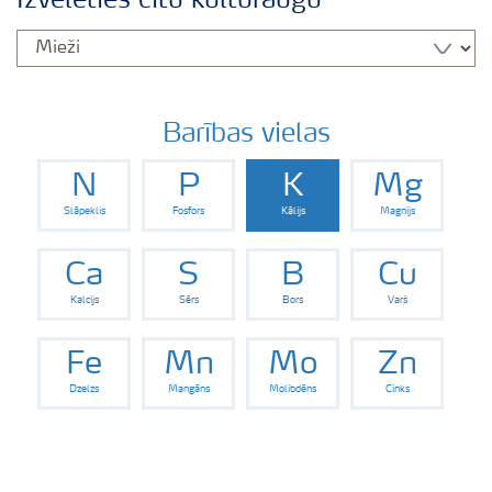
Izvēlēties citu kultūraugu
Izmēģinājumu rezultāti
Agronomiskie padomi
Barības vielas
N
P
K
Mg
Padomi efektīvai mēslojuma izkliedei
Slāpeklis
Fosfors
Kālijs
Magnijs
Yara Latvija podkāsts
Ca
S
B
Cu
Kalcijs
Sērs
Bors
Varš
Fe
Mn
Mo
Zn
Dzelzs
Mangāns
Molibdēns
Cinks