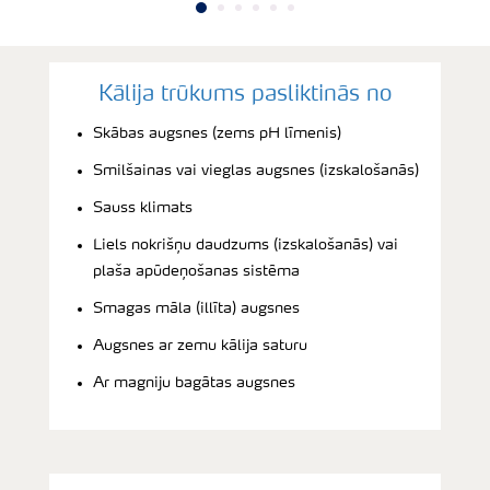
Kālija trūkums pasliktinās no
Skābas augsnes (zems pH līmenis)
Smilšainas vai vieglas augsnes (izskalošanās)
Sauss klimats
Liels nokrišņu daudzums (izskalošanās) vai
plaša apūdeņošanas sistēma
Smagas māla (illīta) augsnes
Augsnes ar zemu kālija saturu
Ar magniju bagātas augsnes